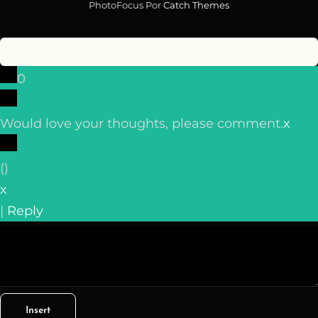
PhotoFocus Por
Catch Themes
0
Would love your thoughts, please comment.
x
(
)
x
|
Reply
Insert