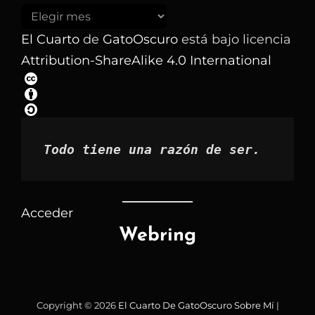
Buscar
los
El Cuarto
de
GatoOscuro
está bajo licencia
artículos
Attribution-ShareAlike 4.0 International
por
mes
Todo tiene una razón de ser.
Acceder
Webring
Copyright © 2026
El Cuarto De GatoOscuro
Sobre Mí
|