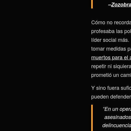
–
Zozobra
Cómo no recordar
profesaba las po
líder social más
tomar medidas pa
muertos para el 
repetir ni siqui
prometió un camb
Y sino fuera sufi
pueden defenders
“En un oper
asesinados 
delincuencia