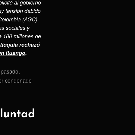
licitó al gobierno
ay tensión debido
e Colombia (AGC)
es sociales y
 100 millones de
tioquia rechazó
en Ituango
.
l pasado,
ser condenado
oluntad