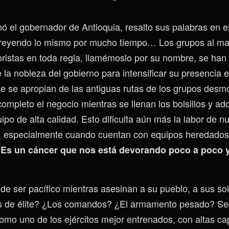
 el gobernador de Antioquia, resalto sus palabras en es
reyendo lo mismo por mucho tiempo… Los grupos al mar
roristas en toda regla, llamémoslo por su nombre, se han
a nobleza del gobierno para intensificar su presencia en
 se apropian de las antiguas rutas de los grupos desmo
ompleto el negocio mientras se llenan los bolsillos y ad
o de alta calidad. Esto dificulta aún más la labor de nu
s, especialmente cuando cuentan con equipos heredado
…
Es un cáncer que nos está devorando poco a poco 
de ser pacífico mientras asesinan a su pueblo, a sus s
os de élite? ¿Los comandos? ¿El armamento pesado? Se
como uno de los ejércitos mejor entrenados, con altas c