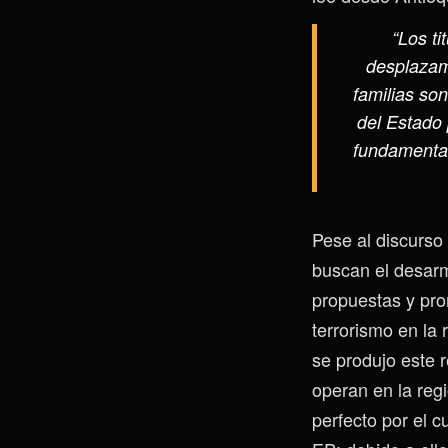
“Los ti
desplazami
familias so
del Estado 
fundamental
Pese al discurso 
buscan el desar
propuestas y pro
terrorismo en la 
se produjo este 
operan en la reg
perfecto por el c