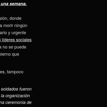
n una semana.
sión, donde
ía morir ningún
ario y urgente
5 líderes sociales
ta no se puede
bierno que
ales, tampoco
s soldados fueron
e la organización
 una ceremonia de