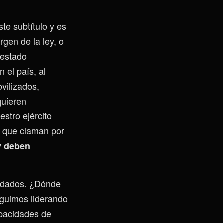
te subtítulo y es
gen de la ley, o
 estado
 el país, al
vilizados,
quieren
estro ejército
s que claman por
y deben
oldados. ¿Dónde
guimos liderando
apacidades de