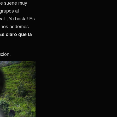
que suene muy
grupos al
al. ¡Ya basta! Es
No nos podemos
Es claro que la
ución.