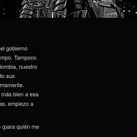
del gobierno
tiempo. Tampoco
olombia, nuestro
ndo sus
timamente.
o más bien a esa
as, empiezo a
o (para quién me