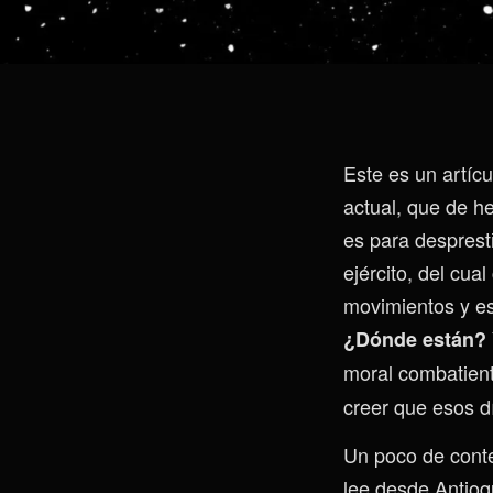
Este es un artícu
actual, que de h
es para desprest
ejército, del cua
movimientos y es
¿Dónde están?
moral combatient
creer que esos d
Un poco de conte
lee desde Antioq