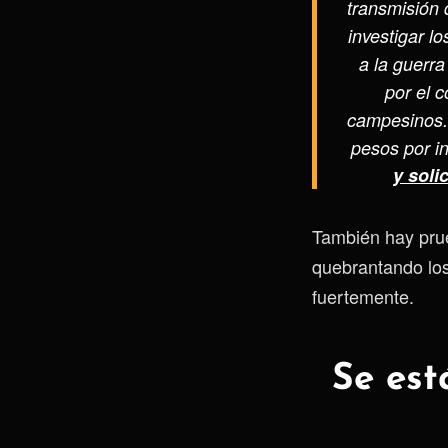
transmisión 
investigar l
a la guerra
por el c
campesinos.
pesos por in
y soli
También hay pru
quebrantando lo
fuertemente.
Se est