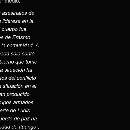
or medio.
s asesinatos de
 lideresa en la
 cuerpo fue
los de Erasmo
n la comunidad. A
cada solo contó
obierno que tome
a situación ha
s del conflicto
 situación en el
han producido
grupos armados
uerte de Ludis
cuerdo de paz ha
idad de Ituango”.