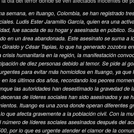
 la ola del terror donde se ven afectados inocentes de p
ima semana, en Ituango, Colombia, se han registrado tre
ciales. Ludis Ester Jaramillo García, quien era una activa
dad, fue sacada de su hogar y asesinada en público. Su
do en un área abandonada. Este asesinato se suma a 
o Giraldo y César Tapias, lo que ha generado zozobra e
a crisis humanitaria en la región, la manifestación convo
icipación de diez personas debido al temor. Se pide al g
rgentes para evitar más homicidios en Ituango, ya que l
en los últimos dos años, recordando los peores momento
nque las autoridades han desestimado la gravedad de la
decenas de líderes sociales han sido asesinados y se 
ientos. Ituango es una zona donde operan diferentes 
, lo que afecta gravemente a la población civil. Con la m
el número de líderes sociales asesinados después del a
500, por lo que es urgente atender el clamor de la comun