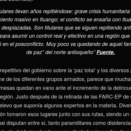
tulares llevan años repitiéndose: grave crisis humanitaria
ento masivo en Ituango; el conflicto se ensaña con Itu
n desplazadas. Son titulares que se siguen repitiendo an
para asumir un control real y efectivo en una región que
 en el posconflicto. Muy poco va quedando de aquel fam
de paz” del norte antioqueño”
Fuente.
repetitivo del gobierno sobre la ‘paz total’ y los diverso
me de los diferentes grupos armados, parece que mucha
mesas quedan en vano ante el incremento de la delincue
región. Justo después de la retirada de las FARC-EP de d
relevo que suponía algunos expertos en la materia. Div
ión tomaron esos lugares junto con sus rutas, siendo un
ual disputan entre sí, tanto paramilitares como disidenc