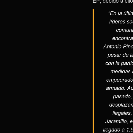
EP; debido a ello
“En la últ
líderes so
comuni
encontra
Antonio Pin
pesar de l
con la part
medidas u
empeorado 
armado. Au
pasado, 
desplazam
ilegales
Jaramillo, 
llegado a 1.