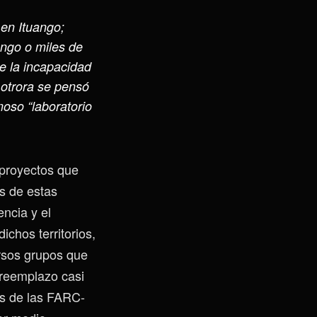
 en Ituango;
ango o miles de
te la incapacidad
 otrora se pensó
oso “laboratorio
s proyectos que
s de estas
ncia y el
ichos territorios,
ersos grupos que
 reemplazo casi
ias de las FARC-