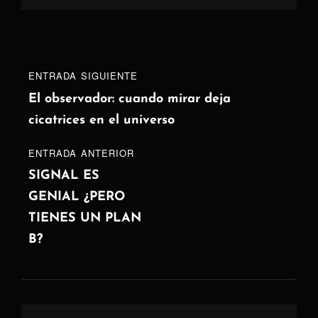
Navegación
Entrada
ENTRADA SIGUIENTE
de
siguiente
El observador: cuando mirar deja
cicatrices en el universo
entradas
ENTRADA
ENTRADA ANTERIOR
ANTERIOR
SIGNAL ES
GENIAL ¿PERO
TIENES UN PLAN
B?