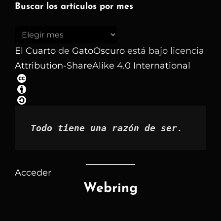
Buscar los artículos por mes
Buscar
los
El Cuarto
de
GatoOscuro
está bajo licencia
artículos
Attribution-ShareAlike 4.0 International
por
mes
Todo tiene una razón de ser.
Acceder
Webring