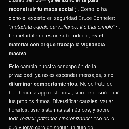
ya es suficiente para
⁽
²
⁾. Como lo ha
reconstruir tu mapa social
dicho el experto en seguridad Bruce Schneier:
“
”⁽
³
⁾.
metadata equals surveillance; it’s that simple
La metadata no es un subproducto;
es el
material con el que trabaja la vigilancia
.
masiva
Esto cambia nuestra concepción de la
privacidad: ya no es esconder mensajes, sino
. No se trata de
difuminar comportamientos
huir hacia la app misteriosa, sino de desordenar
tus propios ritmos. Diversificar canales, variar
horarios, usar sistemas asimétricos, y sobre
todo
: eso es lo
reducir patrones sincronizados
que vuelve caro de seguir un flujo de