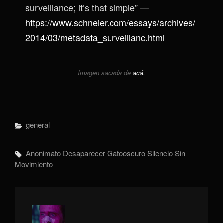
surveillance; it’s that simple” —
https://www.schneier.com/essays/archives/
2014/03/metadata_surveillanc.html
Imagen sacada de
acá.
Categorías
General
Etiquetas,
Anonimato
Desaparecer
Gatooscuro
Silencio
Sin
Movimiento