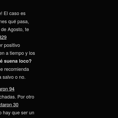
! El caso es
mes qué pasa,
 de Agosto, te
329
 positivo
en a tiempo y los
é suena loco?
 se recomienda
 a salvo o no.
aron 94
rchadas. Por otro
ctaron 30
o hay que ser un