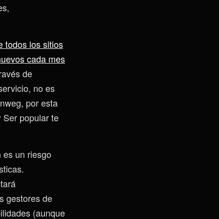
es,
todos los sitios
 nuevos cada mes
través de
ervicio, no es
enweg, por esta
Ser popular te
?
 es un riesgo
sticas.
tará
os gestores de
ilidades (aunque