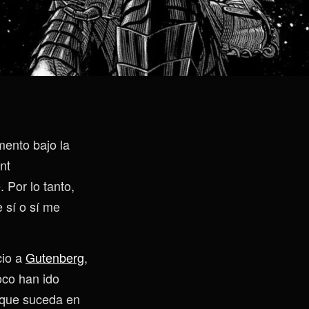
mento bajo la
nt
 Por lo tanto,
 sí o sí me
cio a
Gutenberg
,
oco han ido
o que suceda en