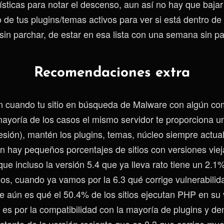
sticas para notar el descenso, aun así no hay que bajar 
 de tus plugins/temas activos para ver si está dentro de 
 sin parchar, de estar en esa lista con una semana sin p
Recomendaciones extra
en cuando tu sitio en búsqueda de Malware con algún c
 mayoría de los casos el mismo servidor te proporciona u
sesión), mantén los plugins, temas, núcleo siempre actua
 hay pequeños porcentajes de sitios con versiones viej
e incluso la versión 5.4 que ya lleva rato tiene un 2.1% 
ios, cuando ya vamos por la 6.3 qué corrige vulnerabilid
 aún es qué el 50.4% de los sitios ejecutan PHP en su v
 es por la compatibilidad con la mayoría de plugins y d
astante de la versión reciente que es 8.3 que corrige m