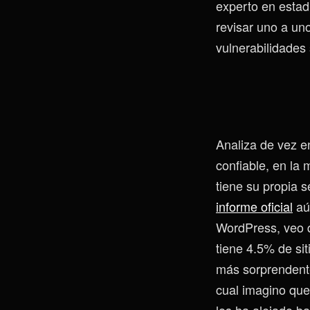
experto en estadí
revisar uno a uno
vulnerabilidades
Analiza de vez 
confiable, en la
tiene su propia 
informe oficial
aún
WordPress, veo qu
tiene 4.5% de sit
más sorprendente
cual imagino que
los ha alejado b