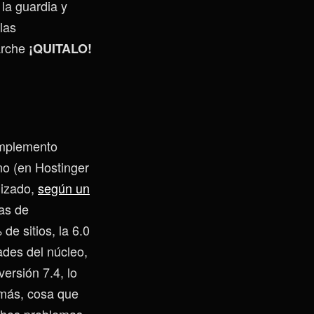
la guardia y
las
arche
¡QUITALO!
omplemento
no (en Hostinger
lizado,
según un
as de
de sitios, la 6.0
ades del núcleo,
ersión 7.4, lo
emás, cosa que
uchos problemas