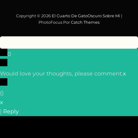
Copyright © 2026
El Cuarto De GatoOscuro
Sobre Mí
|
PhotoFocus Por
Catch Themes
0
Would love your thoughts, please comment.
x
(
)
x
|
Reply