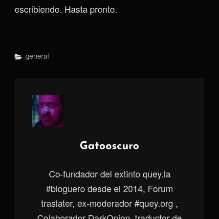
escribiendo. Hasta pronto.
Categorías
General
Autor:
Gatooscuro
Co-fundador del extinto quey.la
#bloguero desde el 2014, Forum
traslater, ex-moderador #quey.org ,
Colaborador DarkOnion, traductor de