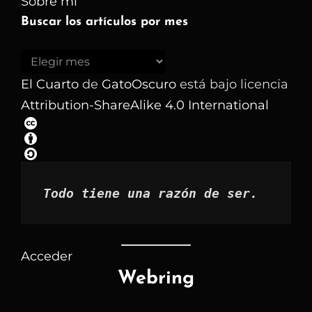
Sobre mí
Buscar los artículos por mes
Buscar
los
El Cuarto
de
GatoOscuro
está bajo licencia
artículos
Attribution-ShareAlike 4.0 International
por
mes
Todo tiene una razón de ser.
Acceder
Webring