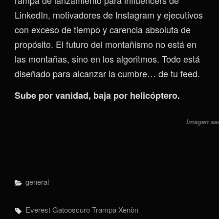
rampa de lanzamiento para influencers de
LinkedIn, motivadores de Instagram y ejecutivos
con exceso de tiempo y carencia absoluta de
propósito. El futuro del montañismo no está en
las montañas, sino en los algoritmos. Todo está
diseñado para alcanzar la cumbre… de tu feed.
Sube por vanidad, baja por helicóptero.
Imagen sa
Categorías
General
Etiquetas,
Everest
Gatooscuro
Trampa
Xenòn