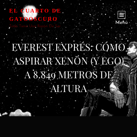
EL CUARTO DE
GATOOSCURO
Menú
Todo Tiene Una Razón De Ser
EVEREST EXPRÉS: CÓMO
ASPIRAR XENÓN (Y EGO)
A 8.849 METROS DE
ALTURA