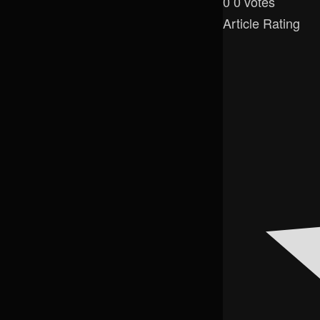
0
0
votes
Article Rating