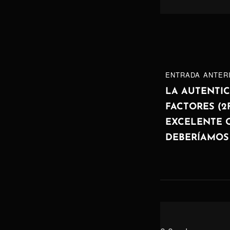
Navegaci
ENTRADA
ENTRADA ANTER
de
ANTERIOR
LA AUTENTI
FACTORES (2
entradas
EXCELENTE 
DEBERÍAMOS