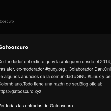
tooscuro
Autor:
Gatooscuro
Co-fundador del extinto quey.la #bloguero desde el 2014
traslater, ex-moderador #quey.org , Colaborador DarkOni
de algunos anuncios de la comunidad #GNU #Linux y p
Colombiano.Todo tiene una razón de ser.Blog oficial:
ttps://gatooscuro.xyz
Ver todas las entradas de Gatooscuro