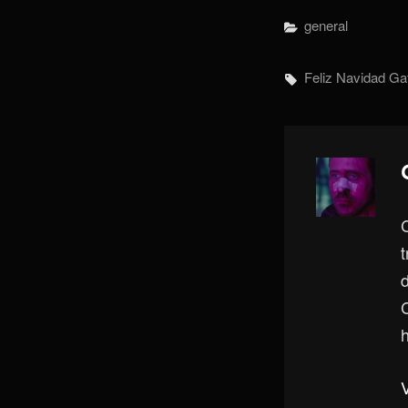
Categorías
General
Etiquetas,
Feliz Navidad
Ga
h