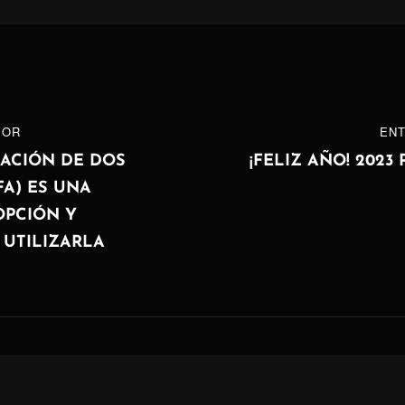
ón
IOR
ENTRADA
ENT
SIGUIENTE
CACIÓN DE DOS
¡FELIZ AÑO! 2023
FA) ES UNA
OPCIÓN Y
 UTILIZARLA