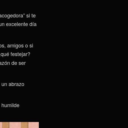
acogedora” si te
un excelente día
os, amigos o si
¿qué festejar?
azón de ser
y un abrazo
 humilde