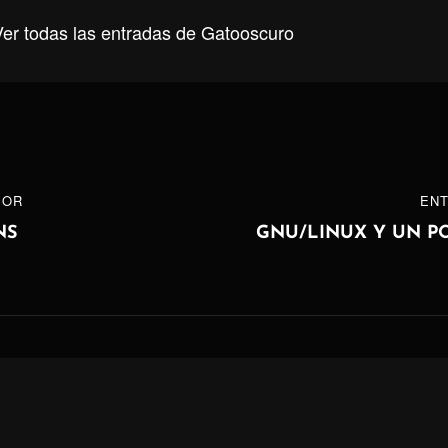
Ver todas las entradas de Gatooscuro
ón
IOR
ENTRADA
ENT
SIGUIENTE
NS
GNU/LINUX Y UN P