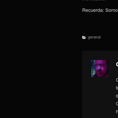
Recuerda: Somos
Categorías
General
h