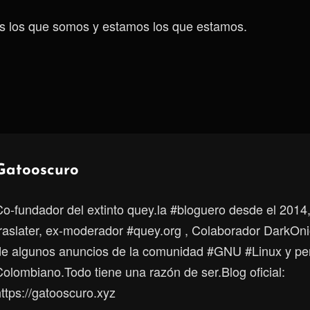
 los que somos y estamos los que estamos.
Autor:
Gatooscuro
Co-fundador del extinto quey.la #bloguero desde el 2014
traslater, ex-moderador #quey.org , Colaborador DarkOni
de algunos anuncios de la comunidad #GNU #Linux y p
Colombiano.Todo tiene una razón de ser.Blog oficial:
ttps://gatooscuro.xyz