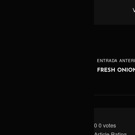
Navegaci
ENTRADA
ENTRADA ANTER
de
ANTERIOR
FRESH ONIO
entradas
0
0
votes
Article Rating