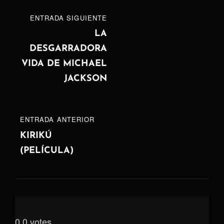
Navegación
ENTRADA
ENTRADA SIGUIENTE
de
SIGUIENTE
LA
DESGARRADORA
entradas
VIDA DE MICHAEL
JACKSON
ENTRADA
ENTRADA ANTERIOR
ANTERIOR
KIRIKÚ
(PELÍCULA)
0
0
votes