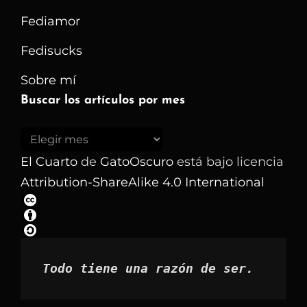
Fediamor
Fedisucks
Sobre mí
Buscar los artículos por mes
Buscar
los
El Cuarto
de
GatoOscuro
está bajo licencia
artículos
Attribution-ShareAlike 4.0 International
por
mes
Todo tiene una razón de ser.