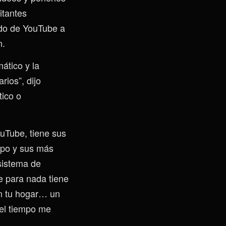
itantes
ado de YouTube a
n.
ático y la
rios”, dijo
tico o
YouTube, tiene sus
mpo y sus más
sistema de
 para nada tiene
en tu hogar… un
el tiempo me