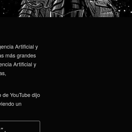
ncia Artificial y
las más grandes
ia Artificial y
as,
to de YouTube dijo
 viendo un
r”.