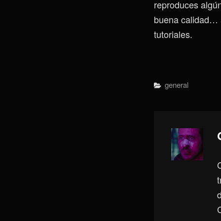
reproduces algún
buena calidad… 
tutoriales.
Categorías
General