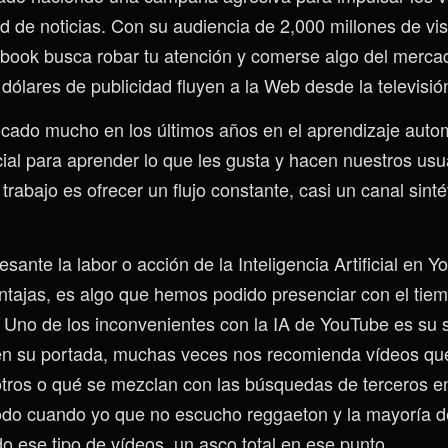
d de noticias. Con su audiencia de 2,000 millones de vis
book busca robar tu atención y comerse algo del merc
ólares de publicidad fluyen a la Web desde la televisió
ado mucho en los últimos años en el aprendizaje autom
ficial para aprender lo que les gusta y hacen nuestros usua
rabajo es ofrecer un flujo constante, casi un canal sinté
esante la labor o acción de la Inteligencia Artificial en 
ntajas, es algo que hemos podido presenciar con el tie
. Uno de los inconvenientes con la IA de YouTube es su 
n su portada, muchas veces nos recomienda vídeos que
tros o qué se mezclan con las búsquedas de terceros 
o cuando yo que no escucho reggaeton y la mayoría d
 ese tipo de vídeos, un asco total en ese punto.