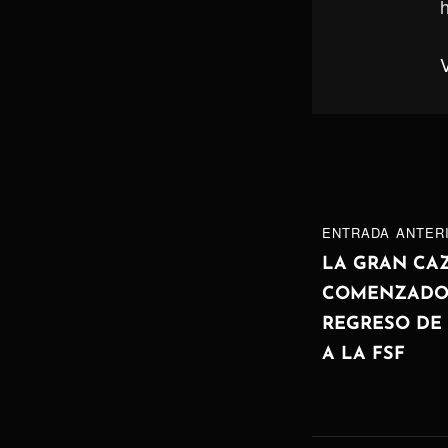
h
Navegaci
ENTRADA
ENTRADA ANTER
de
ANTERIOR
LA GRAN CAZ
COMENZADO 
entradas
REGRESO DE
A LA FSF