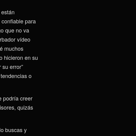
 están
 confiable para
go que no va
rbador vídeo
Qué muchos
o hicieron en su
su error”
 tendencias o
e podría creer
isores, quizás
do buscas y