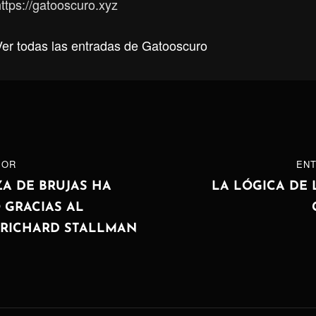
ttps://gatooscuro.xyz
Ver todas las entradas de Gatooscuro
ón
IOR
ENTRADA
ENT
SIGUIENTE
A DE BRUJAS HA
LA LÓGICA DE 
GRACIAS AL
 RICHARD STALLMAN