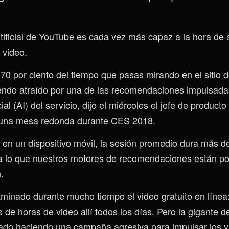
rtificial de YouTube es cada vez más capaz a la hora de 
 video.
70 por ciento del tiempo que pasas mirando en el sitio 
endo atraído por una de las recomendaciones impulsadas
icial (AI) del servicio, dijo el miércoles el jefe de produc
una mesa redonda durante CES 2018.
o en un dispositivo móvil, la sesión promedio dura más d
a lo que nuestros motores de recomendaciones están p
.
minado durante mucho tiempo el video gratuito en línea
 de horas de video allí todos los días. Pero la gigante d
do haciendo una campaña agresiva para impulsar los v