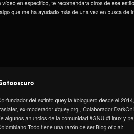
 vídeo en especifico, te recomendara otros de ese estil
algo que me ha ayudado más de una vez en busca de i
Autor:
Gatooscuro
Co-fundador del extinto quey.la #bloguero desde el 2014
traslater, ex-moderador #quey.org , Colaborador DarkOni
de algunos anuncios de la comunidad #GNU #Linux y p
Colombiano.Todo tiene una razón de ser.Blog oficial: