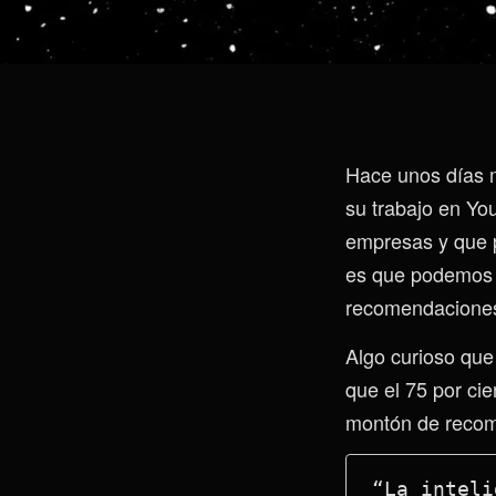
Hace unos días m
su trabajo en Yo
empresas y que p
es que podemos v
recomendaciones
Algo curioso que 
que el 75 por ci
montón de recomen
“La inteli