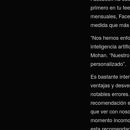
primero en tu fee
mensuales, Face
medida que más d
“Nos hemos enfoc
inteligencia arti
Mohan. “Nuestro t
personalizado”.
Es bastante inter
ventajas y desve
notables errores
recomendación e
que ver con noso
momento incomod
esta recomendado