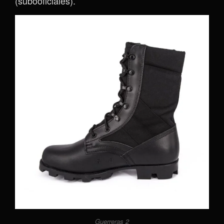
(subooficiales).
Guerreras 2