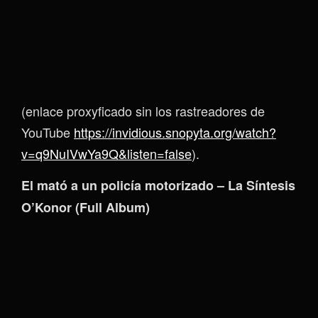
(enlace proxyficado sin los rastreadores de
YouTube
https://invidious.snopyta.org/watch?
v=q9NuIVwYa9Q&listen=false
).
El mató a un policía motorizado – La Síntesis
O’Konor (Full Album)