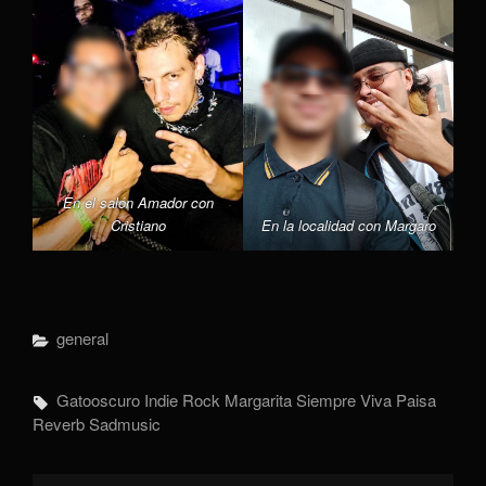
En el salón Amador con
Cristiano
En la localidad con Margaro
Categorías
General
Etiquetas,
Gatooscuro
Indie Rock
Margarita Siempre Viva
Paisa
Reverb
Sadmusic