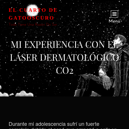
EL CUARTO DE
GATOOSCURO
Menú
Todo Tiene Una Razón De Ser
MI EXPERIENCIA CON EL
LÁSER DERMATOLÓGICO
CO2
Durante mi adolescencia sufrí un fuerte