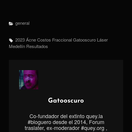
Categorías
General
Etiquetas,
2023
Ácne
Costos
Fraccional
Gatooscuro
Láser
Medellín
Resultados
Autor:
Gatooscuro
Co-fundador del extinto quey.la
#bloguero desde el 2014, Forum
traslater, ex-moderador #quey.org ,