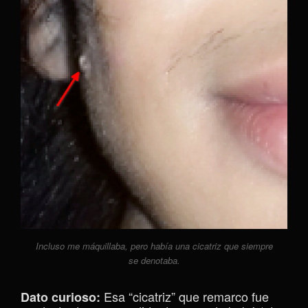
Incluso me máquillaba, pero había una cicatriz que siempre
se denotaba.
Esa “cicatriz” que remarco fue
Dato curioso: