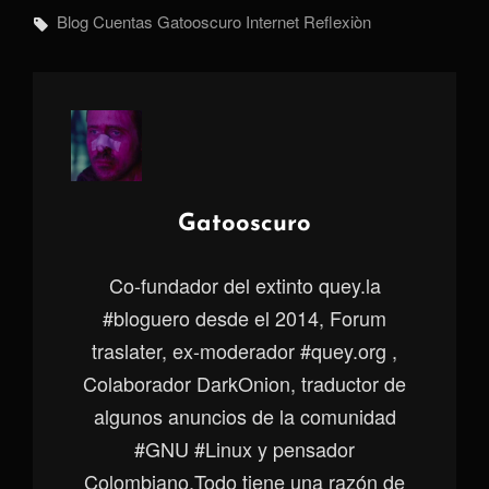
Etiquetas,
Blog
Cuentas
Gatooscuro
Internet
Reflexiòn
Autor:
Gatooscuro
Co-fundador del extinto quey.la
#bloguero desde el 2014, Forum
traslater, ex-moderador #quey.org ,
Colaborador DarkOnion, traductor de
algunos anuncios de la comunidad
#GNU #Linux y pensador
Colombiano.Todo tiene una razón de