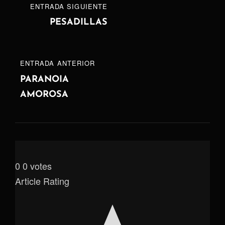
Navegación
ENTRADA
ENTRADA SIGUIENTE
de
SIGUIENTE
PESADILLAS
entradas
ENTRADA
ENTRADA ANTERIOR
ANTERIOR
PARANOIA
AMOROSA
0
0
votes
Article Rating