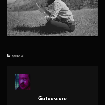
Categorías
General
Autor:
Gatooscuro