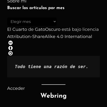
Sobre mí
Buscar los artículos por mes
Buscar
los
El Cuarto
de
GatoOscuro
está bajo licencia
artículos
Attribution-ShareAlike 4.0 International
por
mes
Todo tiene una razón de ser.
Acceder
Webring