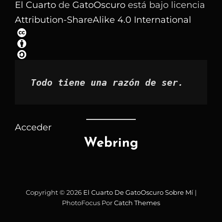
los
El Cuarto
de
GatoOscuro
está bajo licencia
artículos
Attribution-ShareAlike 4.0 International
por
mes
Todo tiene una razón de ser.
Acceder
Webring
Copyright © 2026
El Cuarto De GatoOscuro
Sobre Mí
|
PhotoFocus Por
Catch Themes