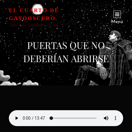
EL CUARTO DE
GATOOSCURO
Menú
Todo Tiene Una Razón De Ser
PUERTAS QUE NO
DEBERÍAN ABRIRSE