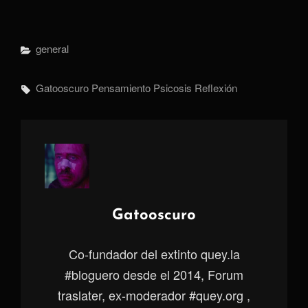
Categorías
General
Etiquetas,
Gatooscuro
Pensamiento
Psicosis
Reflexión
Autor:
Gatooscuro
Co-fundador del extinto quey.la
#bloguero desde el 2014, Forum
traslater, ex-moderador #quey.org ,