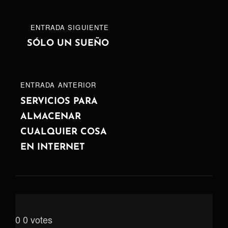
Navegación
ENTRADA
ENTRADA SIGUIENTE
de
SIGUIENTE
SÓLO UN SUEÑO
entradas
ENTRADA
ENTRADA ANTERIOR
ANTERIOR
SERVICIOS PARA
ALMACENAR
CUALQUIER COSA
EN INTERNET
0
0
votes