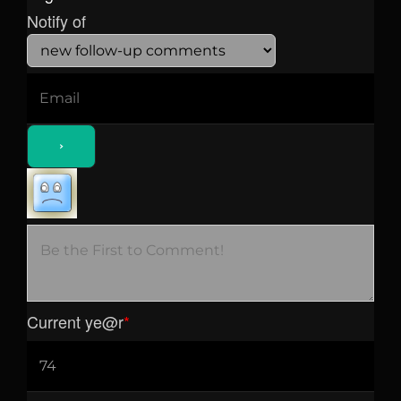
Notify of
Current ye
@r
*