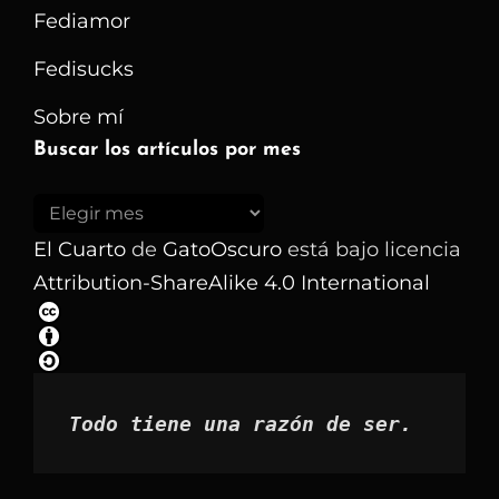
Fediamor
Fedisucks
Sobre mí
Buscar los artículos por mes
Buscar
los
El Cuarto
de
GatoOscuro
está bajo licencia
artículos
Attribution-ShareAlike 4.0 International
por
mes
Todo tiene una razón de ser.