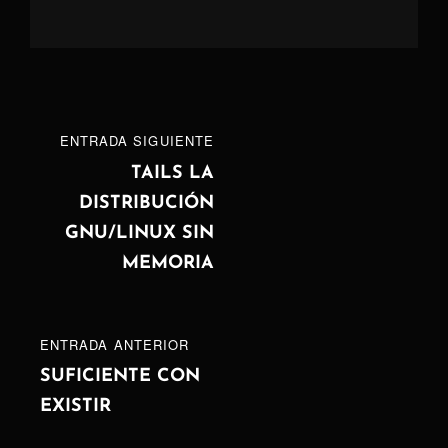
Navegación
ENTRADA
ENTRADA SIGUIENTE
de
SIGUIENTE
TAILS LA
DISTRIBUCIÓN
entradas
GNU/LINUX SIN
MEMORIA
ENTRADA
ENTRADA ANTERIOR
ANTERIOR
SUFICIENTE CON
EXISTIR