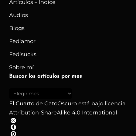
Artículos – Índice
Audios
Blogs
Fediamor
Fedisucks
Sobre mí
Buscar los artículos por mes
Buscar
los
El Cuarto
de
GatoOscuro
está bajo licencia
artículos
Attribution-ShareAlike 4.0 International
por
mes