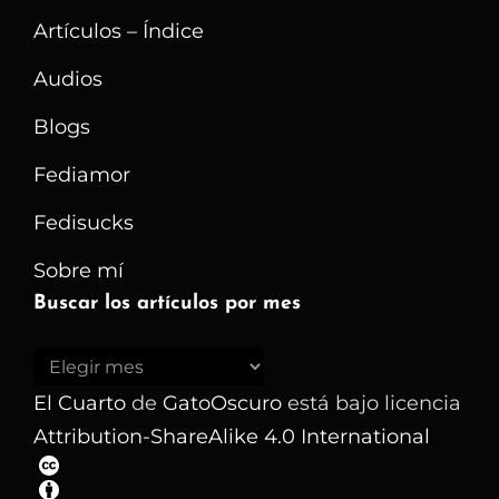
Artículos – Índice
Audios
Blogs
Fediamor
Fedisucks
Sobre mí
Buscar los artículos por mes
Buscar
los
El Cuarto
de
GatoOscuro
está bajo licencia
artículos
Attribution-ShareAlike 4.0 International
por
mes