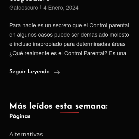
Gatooscuro
4 Enero, 2024
Para nadie es un secreto que el Control parental
en algunos casos puede ser demasiado molesto
e incluso inapropiado para determinadas áreas
¿Qué realmente es el Control Parental? Es una
Así
Seguir Leyendo
Logré
Eludir
El
Más leídos esta semana:
Control
Páginas
Parental
Corporativo
Alternativas