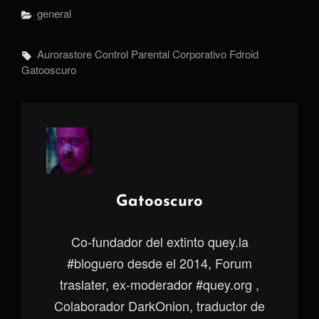
Categorías
General
Etiquetas,
Aurorastore
Control Parental
Corporativo
Fdroid
Gatooscuro
Autor:
Gatooscuro
Co-fundador del extinto quey.la
#bloguero desde el 2014, Forum
traslater, ex-moderador #quey.org ,
Colaborador DarkOnion, traductor de