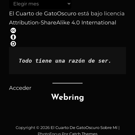
Buscar
los
El Cuarto
de
GatoOscuro
está bajo licencia
artículos
Attribution-ShareAlike 4.0 International
por
mes
Todo tiene una razón de ser.
Acceder
Webring
Copyright © 2026
El Cuarto De GatoOscuro
Sobre Mí
|
PhotoFocus Por
Catch Themes