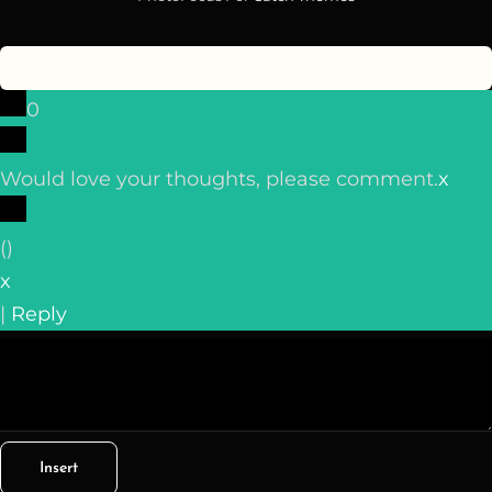
0
Would love your thoughts, please comment.
x
(
)
x
|
Reply
Insert