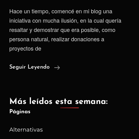
Hace un tiempo, comencé en mi blog una
iniciativa con mucha ilusión, en la cual quería
resaltar y demostrar que era posible, como
persona natural, realizar donaciones a
proyectos de
Por
Seguir Leyendo
Un
Bien
Termina
Más leídos esta semana:
Uno
Páginas
Haciéndose
Un
Alternativas
Mal