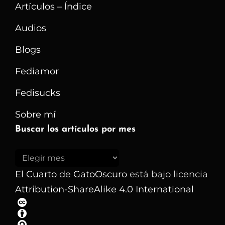
Artículos – Índice
Audios
Blogs
Fediamor
Fedisucks
Sobre mí
Buscar los artículos por mes
Buscar
los
El Cuarto
de
GatoOscuro
está bajo licencia
artículos
Attribution-ShareAlike 4.0 International
por
mes