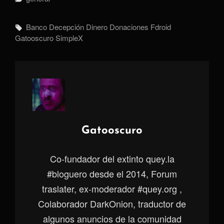
Etiquetas,
Banco
Decepción
Dinero
Donaciones
Fdroid
Gatooscuro
SimpleX
Autor:
Gatooscuro
Co-fundador del extinto quey.la
#bloguero desde el 2014, Forum
traslater, ex-moderador #quey.org ,
Colaborador DarkOnion, traductor de
algunos anuncios de la comunidad