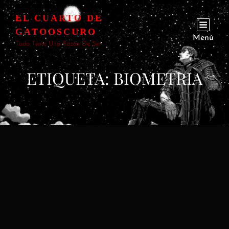
EL CUARTO DE
GATOOSCURO
Menú
Todo Tiene Una Razón De Ser
ETIQUETA:
BIOMETRIA