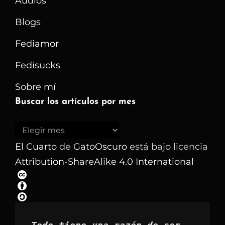
Audios
Blogs
Fediamor
Fedisucks
Sobre mí
Buscar los artículos por mes
Buscar
los
El Cuarto
de
GatoOscuro
está bajo licencia
artículos
Attribution-ShareAlike 4.0 International
por
mes