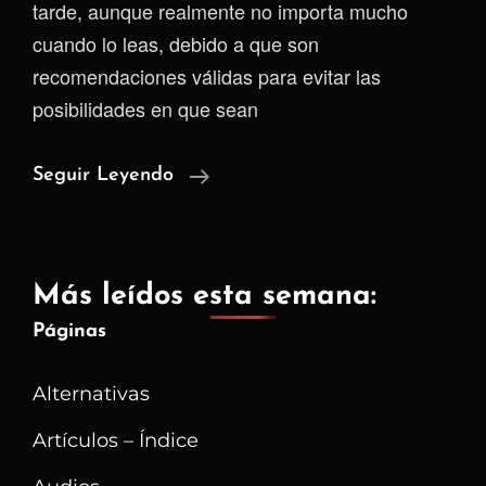
tarde, aunque realmente no importa mucho
cuando lo leas, debido a que son
recomendaciones válidas para evitar las
posibilidades en que sean
Mucha
Seguir Leyendo
Confianza
Aumenta
El
Más leídos esta semana:
Riesgo
Páginas
En
La
Alternativas
Seguridad
Biométrica
Artículos – Índice