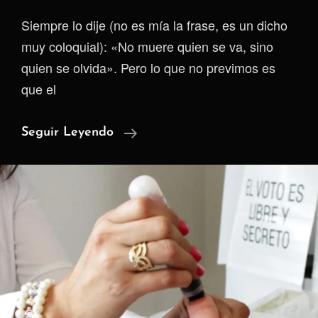
Siempre lo dije (no es mía la frase, es un dicho
muy coloquial): «No muere quien se va, sino
quien se olvida». Pero lo que no previmos es
que el
El
Seguir Leyendo
Matadero
Digital:
¿Por
Qué
Tu
Identidad
Ya
No