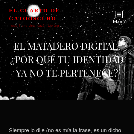
EL CUARTO DE
GATOOSCURO
Menú
Todo Tiene Una Razón De Ser
EL MATADERO DIGITAL:
¿POR QUÉ TU IDENTIDAD
YA NO TE PERTENECE?
Siempre lo dije (no es mía la frase, es un dicho