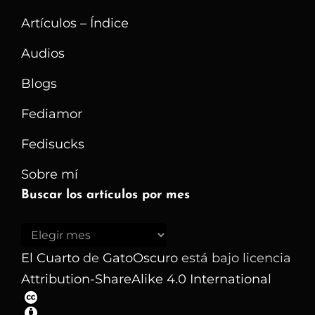
Artículos – Índice
Audios
Blogs
Fediamor
Fedisucks
Sobre mí
Buscar los artículos por mes
Buscar
los
El Cuarto
de
GatoOscuro
está bajo licencia
artículos
Attribution-ShareAlike 4.0 International
por