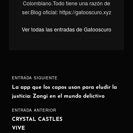
Colombiano.Todo tiene una razón de
ser.Blog oficial: https://gatooscuro.xyz
Ver todas las entradas de Gatooscuro
Navegación
Entrada
ENTRADA SIGUIENTE
de
siguiente
La app que los capos usan para eludir la
justicia: Zangi en el mundo delictivo
entradas
ENTRADA
ENTRADA ANTERIOR
ANTERIOR
CRYSTAL CASTLES
VIVE