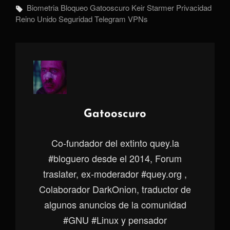
Etiquetas,
Biometria
Bloqueo
Gatooscuro
Keir Starmer
Privacidad
Reino Unido
Seguridad
Telegram
VPNs
Autor:
Gatooscuro
Co-fundador del extinto quey.la
#bloguero desde el 2014, Forum
traslater, ex-moderador #quey.org ,
Colaborador DarkOnion, traductor de
algunos anuncios de la comunidad
#GNU #Linux y pensador