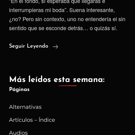
“En el fondo, sí esperaba que llegaras e
interrumpieras mi boda”. Suena interesante,
¿no? Pero sin contexto, uno no entendería el sin
sentido que se esconde detrás… o quizás sí.
El
Seguir Leyendo
Que
Se
La
Más leídos esta semana:
Queda,
Páginas
Pierde
Alternativas
Artículos – Índice
Audios