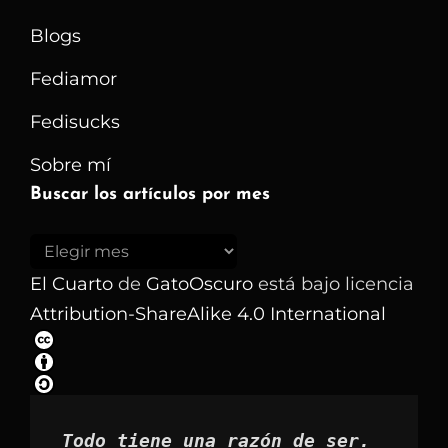
Blogs
Fediamor
Fedisucks
Sobre mí
Buscar los artículos por mes
Buscar
los
El Cuarto
de
GatoOscuro
está bajo licencia
artículos
Attribution-ShareAlike 4.0 International
por
mes
Todo tiene una razón de ser.