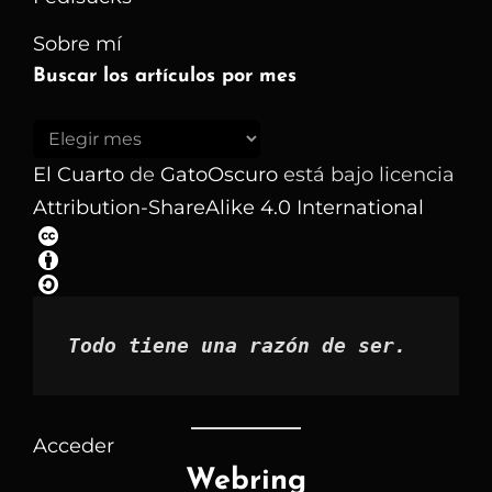
Sobre mí
Buscar los artículos por mes
Buscar
los
El Cuarto
de
GatoOscuro
está bajo licencia
artículos
Attribution-ShareAlike 4.0 International
por
mes
Todo tiene una razón de ser.
Acceder
Webring