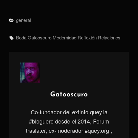
Categorías
General
Etiquetas,
Boda
Gatooscuro
Modernidad
Reflexión
Relaciones
Autor:
Gatooscuro
Co-fundador del extinto quey.la
#bloguero desde el 2014, Forum
traslater, ex-moderador #quey.org ,