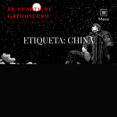
EL CUARTO DE
GATOOSCURO
Menú
Todo Tiene Una Razón De Ser
ETIQUETA:
CHINA