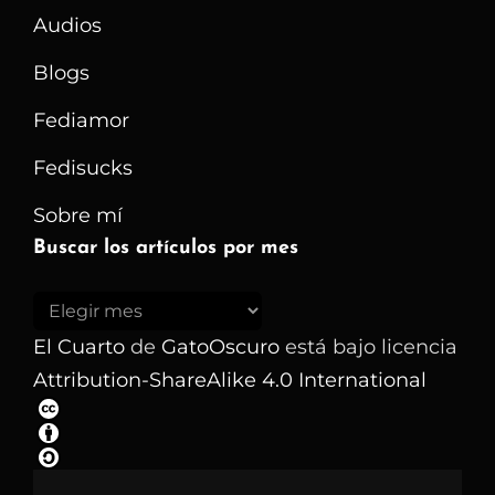
Audios
Blogs
Fediamor
Fedisucks
Sobre mí
Buscar los artículos por mes
Buscar
los
El Cuarto
de
GatoOscuro
está bajo licencia
artículos
Attribution-ShareAlike 4.0 International
por
mes