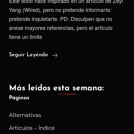
Este texto nace inspirado en un artículo de Zeyi
Yang (Wired), pero no pretende informarte:
pretende inquietarte. PD: Disculpen que no
anexe mayores referencias, pero el artículo
tiene un limite
El
Seguir Leyendo
Muro
Que
Aprendió
Más leídos esta semana:
A
Páginas
Viajar
Alternativas
Artículos – Índice