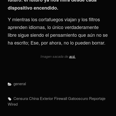
dispositivo encendido.
Y mientras los cortafuegos viajan y los filtros
aprenden idiomas, lo único verdaderamente
libre sigue siendo el pensamiento que aún no se
ha escrito; Ese, por ahora, no lo pueden borrar.
Imagen sacada de
acá.
Categorías
General
Etiquetas,
Censura
China
Exterior
Firewall
Gatooscuro
Reportaje
Wired