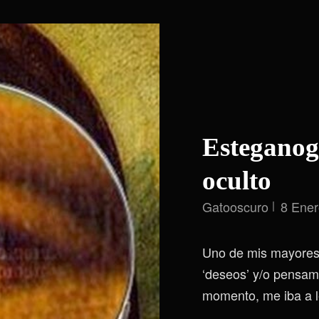
Esteganogr
oculto
Gatooscuro
8 Ener
Uno de mis mayores 
‘deseos’ y/o pensam
momento, me iba a le