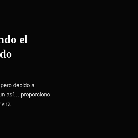
ndo el
ado
pero debido a
aun así… proporciono
rvirá