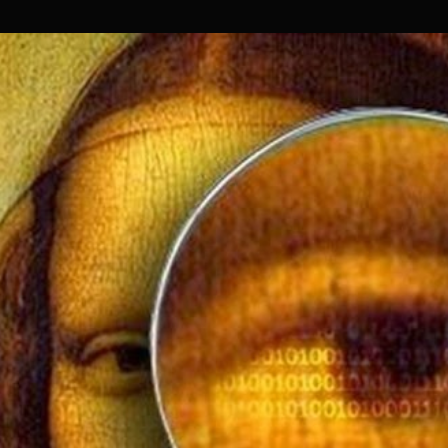
Es
Oro
|
Operación
Trojan
Shield