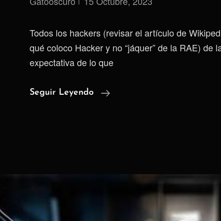
Gatooscuro
15 Octubre, 2023
Todos los hackers (revisar el artículo de Wikipe
qué coloco Hacker y no “jáquer” de la RAE) de l
expectativa de lo que
Chat
Seguir Leyendo
Control
2.0
¿El
Fin
De
La
Mensajería
Privada?