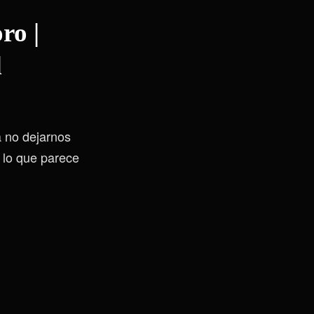
ro |
d
 a no dejarnos
 lo que parece