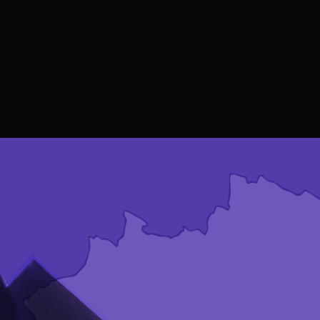
Esteganografía
–
El
Arte
De
Lo
Oculto