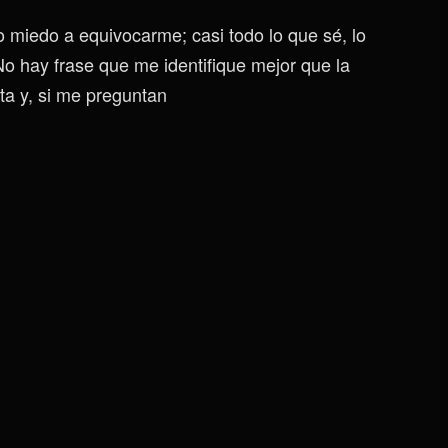
 miedo a equivocarme; casi todo lo que sé, lo
o hay frase que me identifique mejor que la
ta y, si me preguntan
Cifrar
Archivos,
Como
Última
Opción:
Consejos
Para
No
Perder
Información