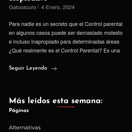
Gatooscuro
4 Enero, 2024
Para nadie es un secreto que el Control parental
en algunos casos puede ser demasiado molesto
e incluso inapropiado para determinadas áreas
¿Qué realmente es el Control Parental? Es una
Así
Seguir Leyendo
Logré
Eludir
El
Más leídos esta semana:
Control
Páginas
Parental
Corporativo
Alternativas