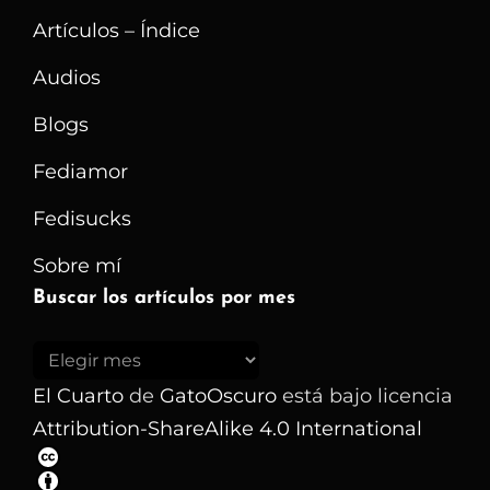
Artículos – Índice
Audios
Blogs
Fediamor
Fedisucks
Sobre mí
Buscar los artículos por mes
Buscar
los
El Cuarto
de
GatoOscuro
está bajo licencia
artículos
Attribution-ShareAlike 4.0 International
por
mes