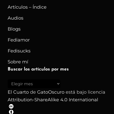
Al
Artículos – Índice
Acecho
Audios
Blogs
Fediamor
Fedisucks
Sobre mí
Buscar los artículos por mes
Buscar
los
El Cuarto
de
GatoOscuro
está bajo licencia
artículos
Attribution-ShareAlike 4.0 International
por
mes