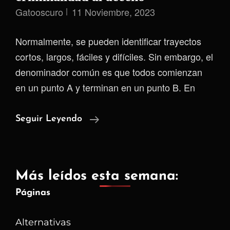
Gatooscuro
11 Noviembre, 2023
Normalmente, se pueden identificar trayectos
cortos, largos, fáciles y difíciles. Sin embargo, el
denominador común es que todos comienzan
en un punto A y terminan en un punto B. En
Quizás
Seguir Leyendo
Nunca
Llegue
A
Más leídos esta semana:
Mi
Páginas
Destino
–
Alternativas
Criminalidad