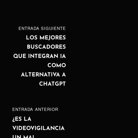
Navegación
ENTRADA
ENTRADA SIGUIENTE
de
SIGUIENTE
LOS MEJORES
BUSCADORES
entradas
QUE INTEGRAN IA
COMO
ALTERNATIVA A
CHATGPT
ENTRADA
ENTRADA ANTERIOR
ANTERIOR
¿ES LA
VIDEOVIGILANCIA
UN MAL