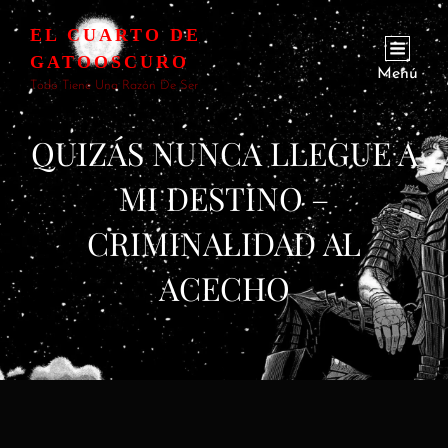
EL CUARTO DE
GATOOSCURO
Menú
Todo Tiene Una Razón De Ser
QUIZÁS NUNCA LLEGUE A
MI DESTINO –
CRIMINALIDAD AL
ACECHO