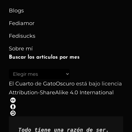
Blogs
Fediamor
Fedisucks
Sobre mí
Buscar los artículos por mes
Buscar
los
El Cuarto
de
GatoOscuro
está bajo licencia
artículos
Attribution-ShareAlike 4.0 International
por
mes
Todo tiene una razón de ser.