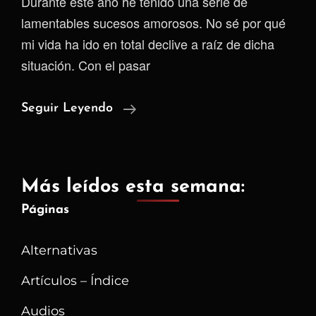
Durante este año he tenido una serie de
lamentables sucesos amorosos. No sé por qué
mi vida ha ido en total declive a raíz de dicha
situación. Con el pasar
Me
Seguir Leyendo
Enamoré
De
Un
Más leídos esta semana:
Creeper
Páginas
Alternativas
Artículos – Índice
Audios