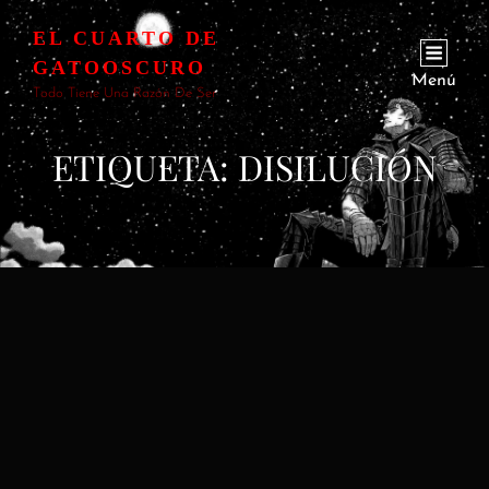
EL CUARTO DE
GATOOSCURO
Menú
Todo Tiene Una Razón De Ser
ETIQUETA:
DISILUCIÓN