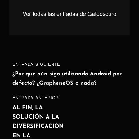
Ver todas las entradas de Gatooscuro
Navegación
Entrada
ENTRADA SIGUIENTE
de
siguiente
¿Por qué aún sigo utilizando Android por
defecto? ¿GrapheneOS o nada?
entradas
ENTRADA
ENTRADA ANTERIOR
ANTERIOR
AL FIN, LA
SOLUCIÓN A LA
DIVERSIFICACIÓN
EN LA