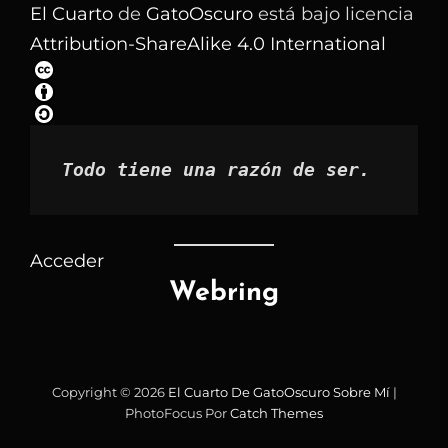
los
El Cuarto
de
GatoOscuro
está bajo licencia
artículos
Attribution-ShareAlike 4.0 International
por
mes
Todo tiene una razón de ser.
Acceder
Webring
Copyright © 2026
El Cuarto De GatoOscuro
Sobre Mí
|
PhotoFocus Por
Catch Themes