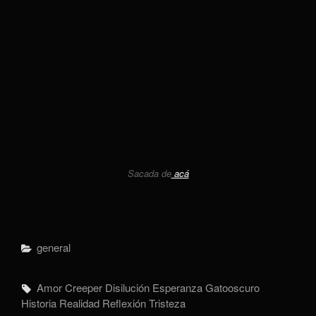
Sacada de
acá
Categorías
General
Etiquetas,
Amor
Creeper
Disilución
Esperanza
Gatooscuro
Historia
Realidad
Reflexión
Tristeza