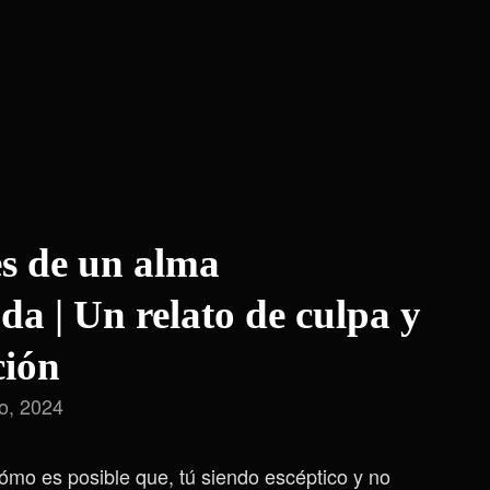
es de un alma
a | Un relato de culpa y
ción
io, 2024
mo es posible que, tú siendo escéptico y no