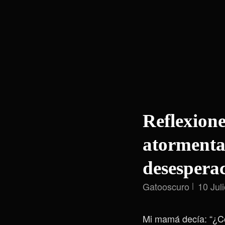
Reflexion
atormentad
desespera
Gatooscuro
10 Jul
Mi mamá decía: “¿Có