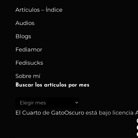
Artículos – Índice
Audios
Blogs
Fediamor
Fedisucks
Sobre mí
Buscar los artículos por mes
Buscar
los
El Cuarto
de
GatoOscuro
está bajo licencia
A
artículos
por