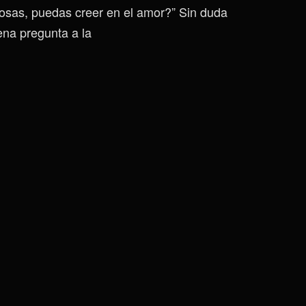
cosas, puedas creer en el amor?” Sin duda
na pregunta a la
Reflexiones
De
Un
Alma
Atormentada
|
Un
Relato
De
Culpa
Y
Desesperación