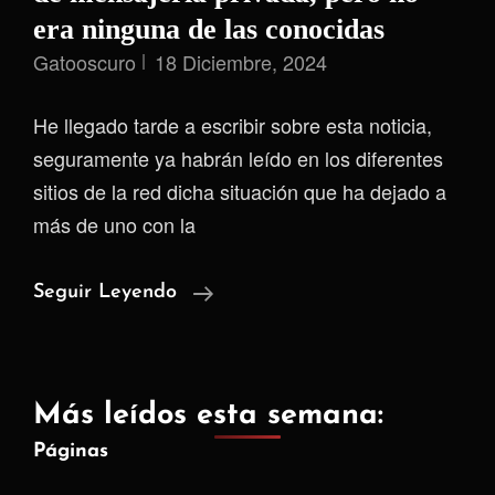
era ninguna de las conocidas
Gatooscuro
18 Diciembre, 2024
He llegado tarde a escribir sobre esta noticia,
seguramente ya habrán leído en los diferentes
sitios de la red dicha situación que ha dejado a
más de uno con la
Fuerzas
Seguir Leyendo
Del
Orden
Confiscan
Más leídos esta semana:
Red
Páginas
De
Mensajería