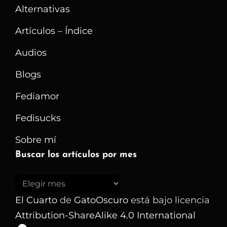
Alternativas
Privada,
Pero
Artículos – Índice
No
Audios
Era
Blogs
Ninguna
De
Fediamor
Las
Fedisucks
Conocidas
Sobre mí
Buscar los artículos por mes
Buscar
los
El Cuarto
de
GatoOscuro
está bajo licencia
artículos
Attribution-ShareAlike 4.0 International