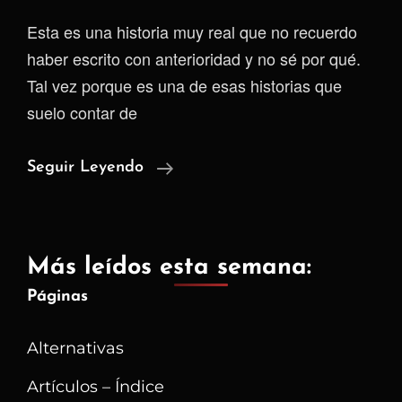
Esta es una historia muy real que no recuerdo
haber escrito con anterioridad y no sé por qué.
Tal vez porque es una de esas historias que
suelo contar de
El
Seguir Leyendo
Día
Que
Un
Más leídos esta semana:
SIL
Páginas
Me
Cuestionó
Alternativas
El
Sentido
Artículos – Índice