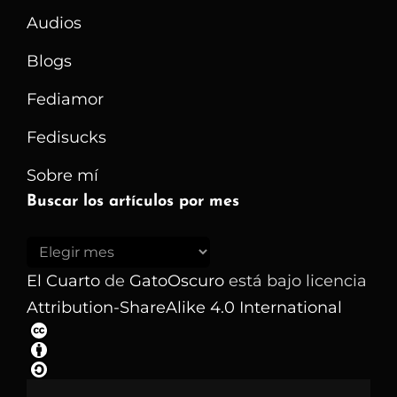
De
Audios
Amar
Blogs
(Ejército)
Fediamor
Fedisucks
Sobre mí
Buscar los artículos por mes
Buscar
los
El Cuarto
de
GatoOscuro
está bajo licencia
artículos
Attribution-ShareAlike 4.0 International
por
mes