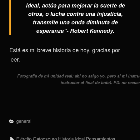
ideal, actúa para mejorar la suerte de
otros, o lucha contra una injusticia,
transmite una onda diminuta de
esperanza”- Robert Kennedy.
Está es mi breve historia de hoy, gracias por
leer.
Fotografía de mi unidad real; ahí no salgo yo, pero si mi inst
instructor al final de todo).
PD: no recuer
Categorías
General
Etiquetas,
Ejército
Gatooscuro
Historia
Ideal
Pensamientos