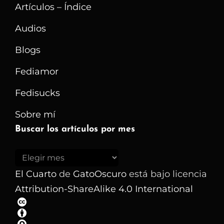
Artículos – Índice
Audios
Blogs
Fediamor
Fedisucks
Sobre mí
Buscar los artículos por mes
Buscar
los
El Cuarto
de
GatoOscuro
está bajo licencia
artículos
Attribution-ShareAlike 4.0 International
por
mes