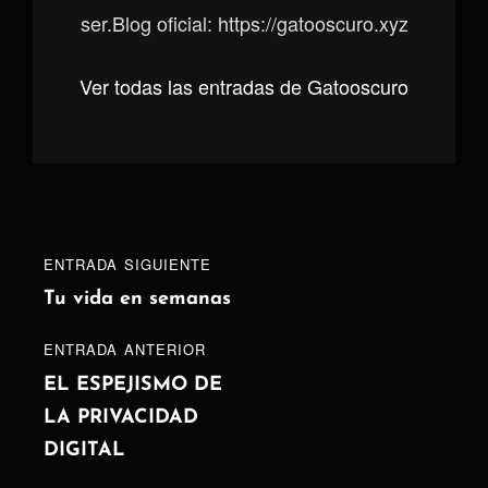
ser.Blog oficial: https://gatooscuro.xyz
Ver todas las entradas de Gatooscuro
Navegación
Entrada
ENTRADA SIGUIENTE
de
siguiente
Tu vida en semanas
entradas
ENTRADA
ENTRADA ANTERIOR
ANTERIOR
EL ESPEJISMO DE
LA PRIVACIDAD
DIGITAL