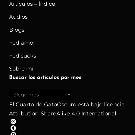
Artículos – Índice
Audios
Blogs
Fediamor
Fedisucks
Sobre mí
Buscar los artículos por mes
Buscar
los
El Cuarto
de
GatoOscuro
está bajo licencia
artículos
Attribution-ShareAlike 4.0 International
por
mes