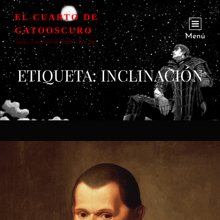
EL CUARTO DE
GATOOSCURO
Menú
Todo Tiene Una Razón De Ser
ETIQUETA:
INCLINACIÓN