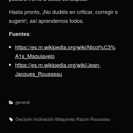
Hasta pronto, ¡No dudéis en criticar, corregir o
sugerir!, así aprendemos todos.
:
Fuentes
https://es.m.wikipedia.org/wiki/Nicol%C3%
A1s_Maquiavelo
https://es.m.wikipedia.org/wiki/Jean-
Jacques_Rousseau
Categorías
General
Etiquetas,
Decisión
Inclinación
Maquivelo
Razón
Rousseau