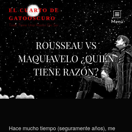
EL CUARTO DE
GATOOSCURO
Menú
Todo Tiene Una Razón De Ser
ROUSSEAU VS
MAQUIAVELO ¿QUIÉN
TIENE RAZÓN?
Hace mucho tiempo (seguramente años), me