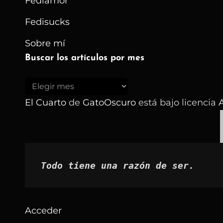
Fediamor
Fedisucks
Sobre mí
Buscar los artículos por mes
Buscar
los
El Cuarto
de
GatoOscuro
está bajo licencia
A
artículos
por
mes
Todo tiene una razón de ser.
Acceder