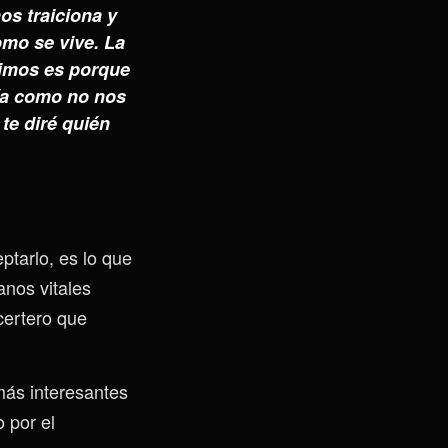
os traiciona y
mo se vive. La
vimos es porque
cía como no nos
te diré quién
ptarlo, es lo que
anos vitales
certero que
más interesantes
 por el