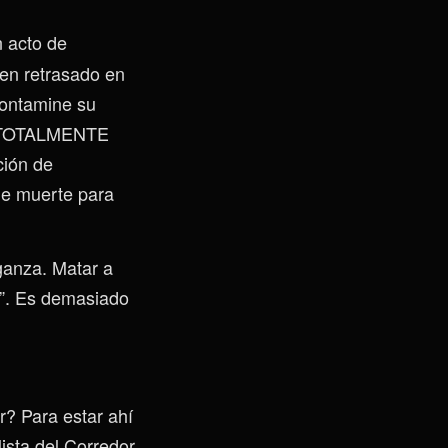
n acto de
ven retrasado en
contamine su
O TOTALMENTE
ción de
 de muerte para
ganza. Matar a
te”. Es demasiado
r? Para estar ahí
lista del Corredor