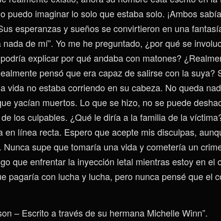
lo puedo imaginar lo solo que estaba solo. ¡Ambos sabí
Sus esperanzas y sueños se convirtieron en una fantas
 nada de mí”. Yo me he preguntado, ¿por qué se involuc
odría explicar por qué andaba con matones? ¿Realment
almente pensó que era capaz de salirse con la suya? 
a vida no estaba corriendo en su cabeza. No queda na
que yacían muertos. Lo que se hizo, no se puede desha
de los culpables. ¿Qué le diría a la familia de la víctima
 en línea recta. Espero que acepte mis disculpas, aunq
 Nunca supe que tomaría una vida y cometería un crim
o que enfrentar la inyección letal mientras estoy en el 
e pagaría con lucha y lucha, pero nunca pensé que el c
son – Escrito a través de su hermana Michelle Winn”.