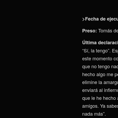
>Fecha de ejec
Tomás de
Preso:
Última declarac
“Sí, la tengo”. 
este momento co
que no tengo nad
hecho algo me pe
elimine la amarg
enviará al infier
que le he hecho 
amigos. Ya sabes
nada más”.