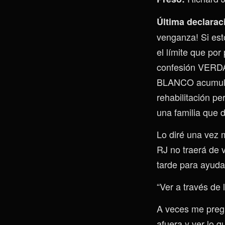
Última declarac
venganza! Si esto
el límite que por
confesión VERD
BLANCO acumule u
rehabilitación p
una familia que 
Lo diré una vez 
RJ no traerá de v
tarde para ayuda
“Ver a través de
A veces me pregu
afuera y ver lo q