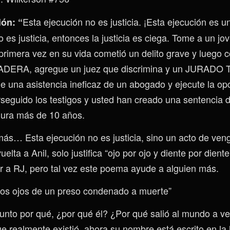
Esta ejecución no es justicia. ¡Esta ejecución es u
ión: “
 es justicia, entonces la justicia es ciega. Tome a un jo
 primera vez en su vida cometió un delito grave y luego 
ADERA, agregue un juez que discrimina y un JURAD
na asistencia ineficaz de un abogado y ejecute la op
erseguido los testigos y usted han creado una sentencia
dura más de 10 años.
más… Esta ejecución no es justicia, sino un acto de ven
uelta a Anil, solo justifica “ojo por ojo y diente por dien
r a RJ, pero tal vez este poema ayude a alguien más.
 los ojos de un preso condenado a muerte”
nto por qué, ¿por qué él? ¿Por qué salió al mundo a ve
ue realmente existió, ahora su nombre está escrito en la 