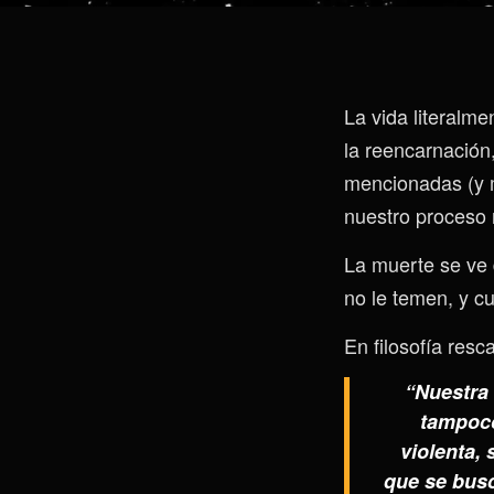
La vida literalmen
la reencarnación,
mencionadas (y m
nuestro proceso n
La muerte se ve 
no le temen, y cu
En filosofía res
“Nuestra 
tampoco
violenta, 
que se busc