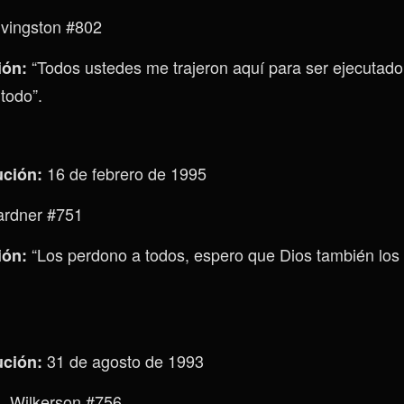
ivingston #802
“Todos ustedes me trajeron aquí para ser ejecutado
ión:
todo”.
16 de febrero de 1995
ución:
Gardner #751
“Los perdono a todos, espero que Dios también los
ión:
31 de agosto de 1993
ución:
. Wilkerson #756