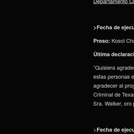
Departamento Cri
>Fecha de ejec
Kosol Ch
Preso:
Última declarac
“Quisiera agrade
estas personas e
agradecer al pro
Criminal de Texa
Sra. Walker, oro 
>
Fecha de ejec