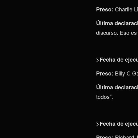
Charlie L
Preso:
Última declarac
discurso. Eso es 
>Fecha de ejec
Billy C 
Preso:
Última declarac
todos”.
>Fecha de ejec
Richard J
Preso: