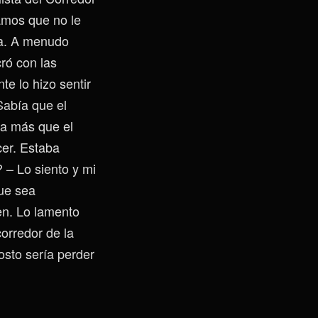
amos que no le
ía. A menudo
ró con las
e lo hizo sentir
Sabía que el
da más que el
cer. Estaba
? – Lo siento y mi
ue sea
en. Lo lamento
corredor de la
osto sería perder