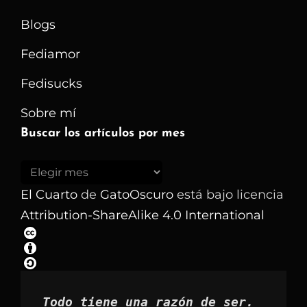
Blogs
Fediamor
Fedisucks
Sobre mí
Buscar los artículos por mes
Buscar
los
El Cuarto
de
GatoOscuro
está bajo licencia
artículos
Attribution-ShareAlike 4.0 International
por
mes
Todo tiene una razón de ser.