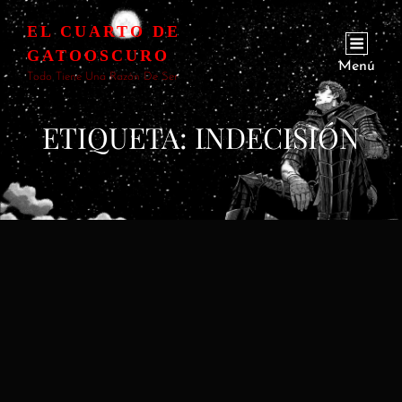
EL CUARTO DE
GATOOSCURO
Menú
Todo Tiene Una Razón De Ser
ETIQUETA:
INDECISIÓN