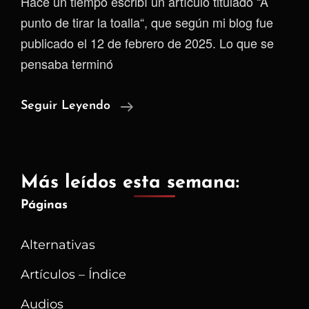
Hace un tiempo escribí un artículo titulado “A
punto de tirar la toalla“, que según mi blog fue
publicado el 12 de febrero de 2025. Lo que se
pensaba terminó
Por
Seguir Leyendo
Lo
Menos
Tengo
Más leídos esta semana:
Opciones
Páginas
Alternativas
Artículos – Índice
Audios