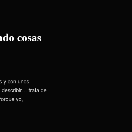
ndo cosas
s y con unos
 describir… trata de
 Porque yo,