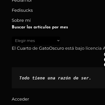
Fediamor
Fedisucks
Sobre mí
Buscar los artículos por mes
Buscar
los
El Cuarto
de
GatoOscuro
está bajo licencia
A
artículos
por
mes
Todo tiene una razón de ser.
Acceder