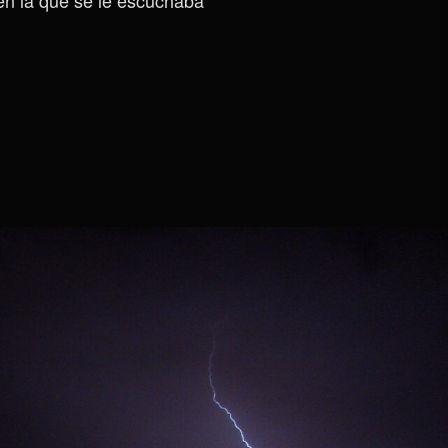
en la que se le escuchaba
El
Pulmón
De
Acero
Que
Motiva
A
Cualquiera