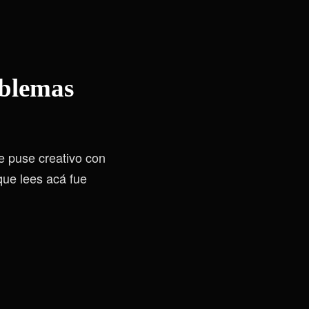
oblemas
e puse creativo con
que lees acá fue