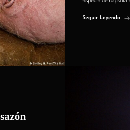
especie de cápsula 
Seguir Leyendo
esazón