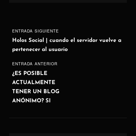
Navegación
Entrada
ENTRADA SIGUIENTE
de
siguiente
Holos Social | cuando el servidor vuelve a
pertenecer al usuario
entradas
ENTRADA
ENTRADA ANTERIOR
ANTERIOR
¿ES POSIBLE
ACTUALMENTE
TENER UN BLOG
ANÓNIMO? SI