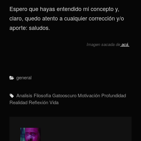
Espero que hayas entendido mi concepto y,
claro, quedo atento a cualquier corrección y/o
aporte: saludos.
Imagen sacada de
acá.
Categorías
General
Etiquetas,
Analisis
Filosofia
Gatooscuro
Motivación
Profundidad
Realidad
Reflexión
Vida