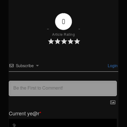
0
Article Rating
Subscribe
Login
Current ye
@r
*