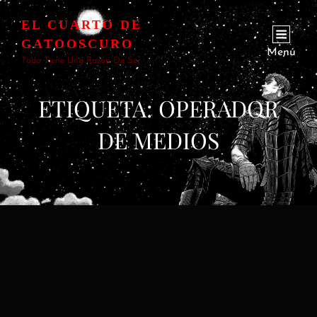
EL CUARTO DE
GATOOSCURO
Menú
Todo Tiene Una Razón De Ser
ETIQUETA:
OPERADOR
DE MEDIOS