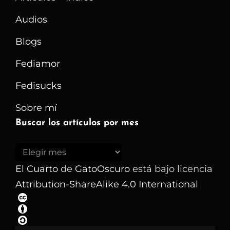
Audios
Blogs
Fediamor
Fedisucks
Sobre mí
Buscar los artículos por mes
Buscar
los
El Cuarto
de
GatoOscuro
está bajo licencia
artículos
Attribution-ShareAlike 4.0 International
por
mes