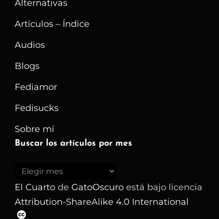
Alternativas
O
Una
Artículos – Índice
Amenaza
Audios
A
Blogs
La
Libertad
Fediamor
En
Fedisucks
La
Red?
Sobre mí
Buscar los artículos por mes
Buscar
los
El Cuarto
de
GatoOscuro
está bajo licencia
artículos
Attribution-ShareAlike 4.0 International
por