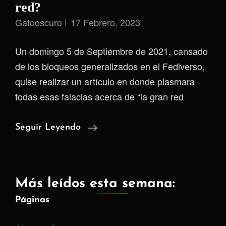
red?
Gatooscuro
17 Febrero, 2023
Un domingo 5 de Septiembre de 2021, cansado
de los bloqueos generalizados en el Fediverso,
quise realizar un artículo en donde plasmara
todas esas falacias acerca de “la gran red
Descentralización
Seguir Leyendo
En
Crisis:
Fediblock,
Más leídos esta semana:
¿un
Páginas
Mal
Necesario