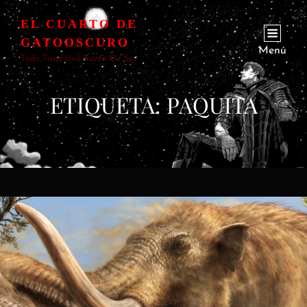
EL CUARTO DE
GATOOSCURO
Menú
Todo Tiene Una Razón De Ser
ETIQUETA:
PAQUITA