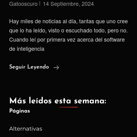
Gatooscuro
14 Septiembre, 2024
Hay miles de noticias al día, tantas que uno cree
que lo ha leído, visto o escuchado todo, pero no.
Cuando leí por primera vez acerca del software
de inteligencia
Gremio
Seguir Leyendo
De
Inteligencia
Suspende
Más leídos esta semana:
Temporalmente
Páginas
A
Colombia
Alternativas
Por