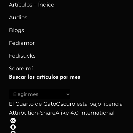
Caso
Artículos – Índice
Pegasus
Audios
Blogs
Fediamor
Fedisucks
Sobre mí
Buscar los artículos por mes
Buscar
los
El Cuarto
de
GatoOscuro
está bajo licencia
artículos
Attribution-ShareAlike 4.0 International
por
mes