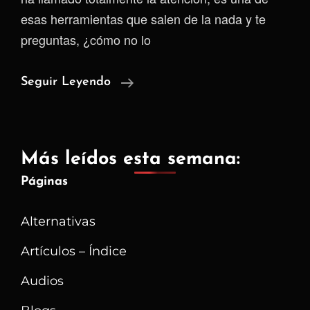
esas herramientas que salen de la nada y te
preguntas, ¿cómo no lo
Anytype:
Seguir Leyendo
Un
Software
Que
Más leídos esta semana:
Promete
Páginas
Ser
Un
Alternativas
Todo
Artículos – Índice
Audios