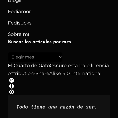
Blogs
Fediamor
Fedisucks
Sobre mí
Buscar los artículos por mes
Buscar
los
El Cuarto
de
GatoOscuro
está bajo licencia
artículos
Attribution-ShareAlike 4.0 International
por
mes
Todo tiene una razón de ser.